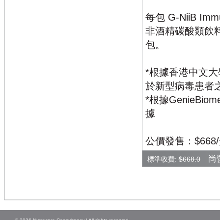
每包 G-NiiB I
非酒精碳酸類飲
包。
*根據香港中文大
於新型病毒患者
*根據GenieBio
據
公價發售：$668
尚營
標準收費:
$668.0