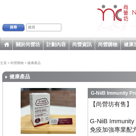
搜尋
關於尚營坊
計劃內容
尚營資訊
尚營購物
健康
主頁
>
尚營購物
>
健康產品
健康產品
G-NiiB Immunity Pr
【尚營坊有售】
G-NiiB Immuni
免疫加強專業配