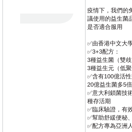
疫情下，我們的免疫系
議使用的益生菌
是否適合服用
✅由香港中文大
✅3+3配方：
3種益生菌（雙歧
3種益生元（低
✅含有100億活性益
20億益生菌多5
✅意大利鎖菌技
種存活期
✅臨床驗證，有
✅幫助舒緩便秘
✅配方專為亞洲