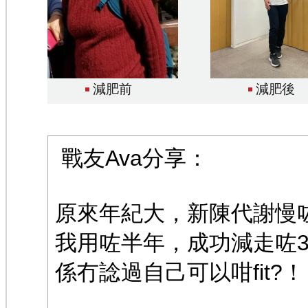
減肥前
減肥後
戰友Ava分享：
原來年紀大，新陳代謝慢
我用咗半年，成功減走咗3
係冇諗過自己可以咁fit?！