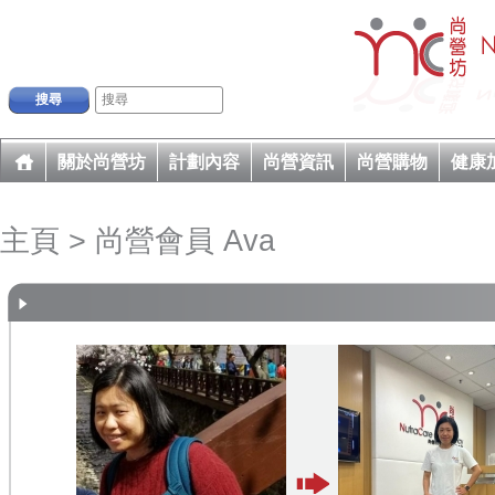
搜尋
關於尚營坊
計劃內容
尚營資訊
尚營購物
健康
主頁
> 尚營會員 Ava