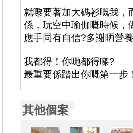
就嚟要著加大碼衫嘅我，
係，玩空中瑜伽嘅時候，
應手同有自信?多謝晒營養師S
我都得！你哋都得㗎?
最重要係踏出你嘅第一步
其他個案