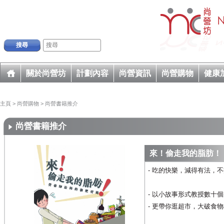
搜尋
關於尚營坊
計劃內容
尚營資訊
尚營購物
健康
主頁
>
尚營購物
>
尚營書籍推介
尚營書籍推介
來！偷走我的脂肪！
- 吃的快樂，減得有法，
- 以小故事形式教授數十
- 更帶你逛超市，大破食