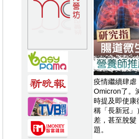
疫情繼續肆虐
Omicron
時提及即使康
稱「長新冠」
差，甚至脫髮
題。