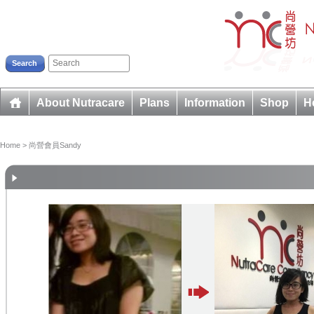
Search
About Nutracare
Plans
Information
Shop
H
Home
> 尚營會員Sandy