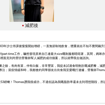
減肥後
03年沙士停課後慢慢開始增磅，一直無節制地飲食，體重就在不知不覺間飆升至
part-time工作，嚇然發現原來自己連最大size嘅制服都唔啱著，其間，媽
ook裡面見到尚營坊營養師幫人減肥的成功個案，所以就帶我去做諮詢。
餐之餘，有肉有菜，仲有白飯，非常豐富，我從未試過食咁飽肚嘅減肥餐，減
專注；當疫情緩和時，我都會約同學朋友出街食我至愛嘅打邊爐，營養師Thom
53磅喇！Thomas讚我很成功，不過佢認為我嘅脂肪率還未去到理想階段，