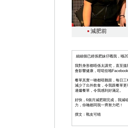
減肥前
細細個已經係肥妹仔嘅我，喺20
我對身形都唔係太講究，直至搵到
會影響健康，咁啱佢喺Faceb
餐單其實一啲都唔難跟，每日三
減少了出外飲食，令我跟餐單更
邊爐餐單，令我感到好滿足。
好快，6個月減肥期完成，我減咗
力，你哋都同我一齊努力吧！
撰文：戰友可晴