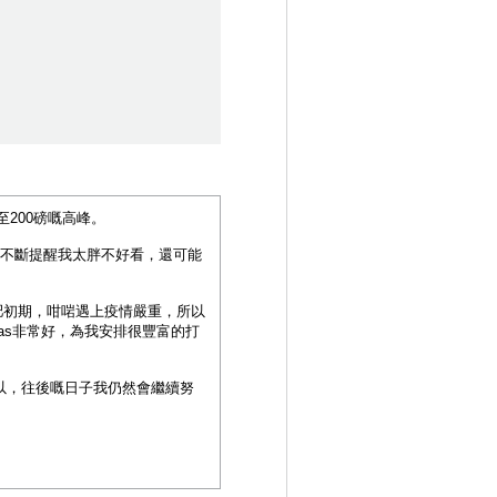
200磅嘅高峰。
咪亦不斷提醒我太胖不好看，還可能
肥初期，咁啱遇上疫情嚴重，所以
as非常好，為我安排很豐富的打
所以，往後嘅日子我仍然會繼續努