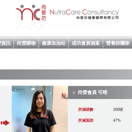
營資訊
尚營購物
健康加油站
成功會員個案
營養師團隊
尚營會員 可晴
所減磅數
200磅
所減脂肪
47%