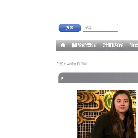
搜尋
關於尚營坊
計劃內容
尚
主頁
> 尚營會員 可晴