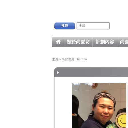
搜尋
關於尚營坊
計劃內容
尚
主頁
> 尚營會員 Thereza