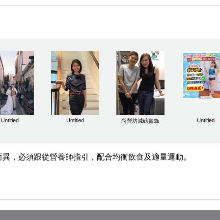
Untitled
Untitled
Untitled
尚營坊減磅實錄
人而異，必須跟從營養師指引，配合均衡飲食及適量運動。