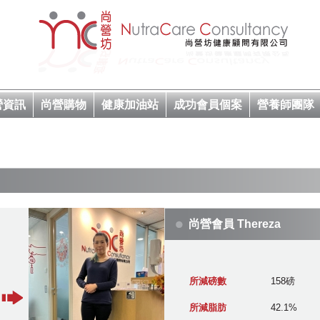
營資訊
尚營購物
健康加油站
成功會員個案
營養師團隊
尚營會員 Thereza
所減磅數
158磅
所減脂肪
42.1%