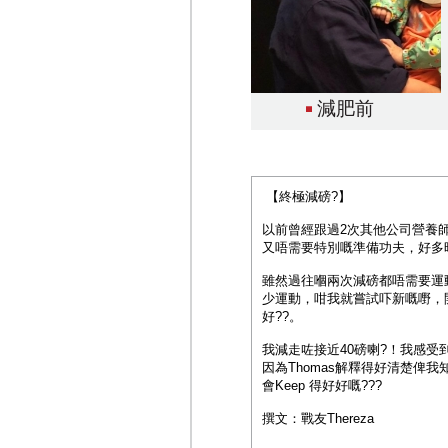
減肥前
【終極減磅?】
以前曾經跟過2次其他公司營養
又唔需要特別嘅準備功夫，好多時
雖然過往嗰兩次減磅都唔需要運
少運動，咁我就嘗試吓新嘅嘢，
好??。
我減走咗接近40磅喇?！我感
因為Thomas解釋得好清楚俾
會Keep 得好好嘅???
撰文：戰友Thereza