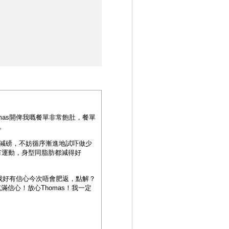
as開俾我嘅餐單非常飽肚，餐單
。
次減磅，不妨循序漸進地試吓做少
有運動，身型同脂肪都減得好
我好有信心今次唔會肥返，點解？
滿信心！放心Thomas！我一定