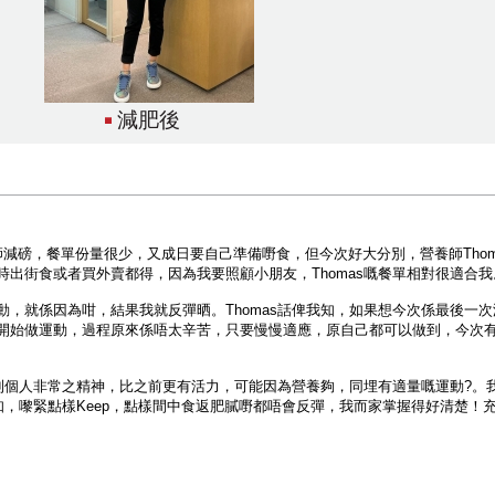
減肥後
師減磅，餐單份量很少，又成日要自己準備嘢食，但今次好大分別，營養師Thom
出街食或者買外賣都得，因為我要照顧小朋友，Thomas嘅餐單相對很適合我
動，就係因為咁，結果我就反彈晒。Thomas話俾我知，如果想今次係最後一
開始做運動，過程原來係唔太辛苦，只要慢慢適應，原自己都可以做到，今次
受到個人非常之精神，比之前更有活力，可能因為營養夠，同埋有適量嘅運動?。
我知，嚟緊點樣Keep，點樣間中食返肥膩嘢都唔會反彈，我而家掌握得好清楚！充