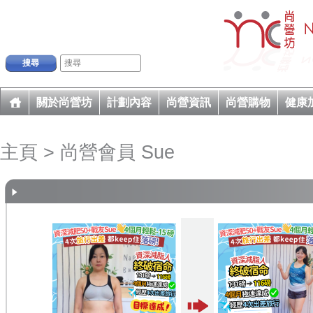
搜尋
關於尚營坊
計劃內容
尚營資訊
尚營購物
健康
主頁
> 尚營會員 Sue