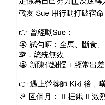
定係為自己努力1️⃣次逆轉
戰友 Sue 用行動打破宿命
👉 曾經嘅Sue：
😭 試勻晒：全馬、斷食、
🙈，統統無效
😭 新陳代謝慢＋經常出
👉 遇上營養師 Kiki 後
🎉 4️⃣個月：🙅‍♀️捱餓🙅‍