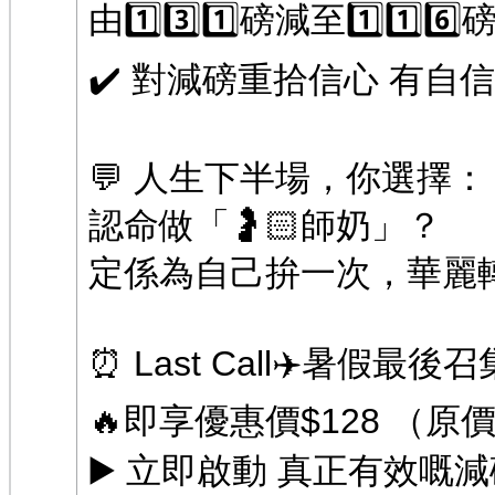
由1️⃣3️⃣1️⃣磅減至1️⃣1️
✔️ 對減磅重拾信心 有自信可以
💬 人生下半場，你選擇：
認命做「🤰🏻師奶」？
定係為自己拚一次，華麗
⏰ Last Call✈️暑假最後召集
🔥即享優惠價$128 （原
▶️ 立即啟動 真正有效嘅