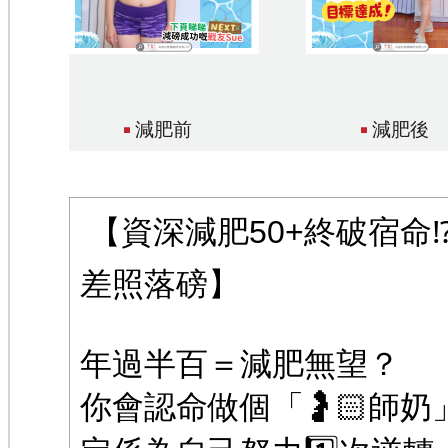
減肥前
減肥後
【資深減肥50+終破宿命⁉️4
差照落磅】
年過半百＝減肥無望？
你會認命做個「🤰🏻師奶