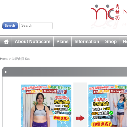
Search
About Nutracare
Plans
Information
Shop
H
Home
> 尚營會員 Sue