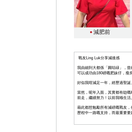
減肥前
戰友Ling Luk分享減後感
我由細到大都係「圓咕碌」，曾
可以成功由180磅嘅肥妹仔，瘦身
好似我咁減足一年，經歷過聖誕
當然，呢年入面，其實都有攰嘅時
前走，繼續努力！以前我喺生活
藉此都想勉勵所有減磅嘅戰友，你
歷程中一路嘅支持，而最重要要