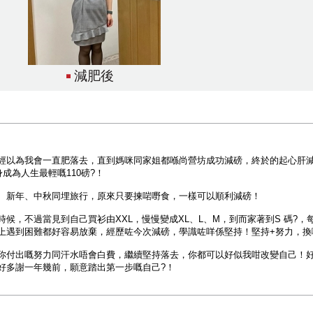
減肥後
經以為我會一直肥落去，直到媽咪同家姐都喺尚營坊成功減磅，終於的起心肝
成為人生最輕嘅110磅?！
、新年、中秋同埋旅行，原來只要揀啱嘢食，一樣可以順利減磅！
候，不過當見到自己買衫由XXL，慢慢變成XL、L、M，到而家著到S 碼?，每
上遇到困難都好容易放棄，經歷咗今次減磅，學識咗咩係堅持！堅持+努力，換
付出嘅努力同汗水唔會白費，繼續堅持落去，你都可以好似我咁改變自己！好多謝
好多謝一年幾前，願意踏出第一步嘅自己?！