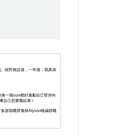
減。絕對無諗過，一年後，我真係
換一個size都好激勵自己堅持向
嚟自己想要嘅結果！
我嘅營養師Alyson喺減磅嘅