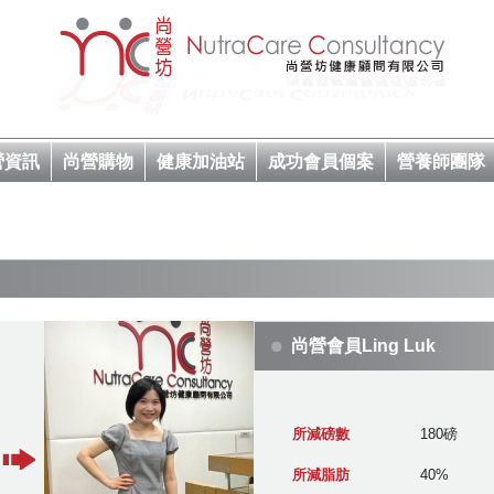
營資訊
尚營購物
健康加油站
成功會員個案
營養師團隊
尚營會員Ling Luk
所減磅數
180磅
所減脂肪
40%