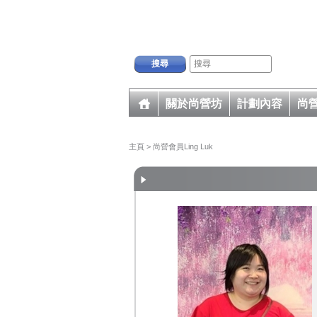
搜尋
關於尚營坊
計劃內容
尚
主頁
> 尚營會員Ling Luk