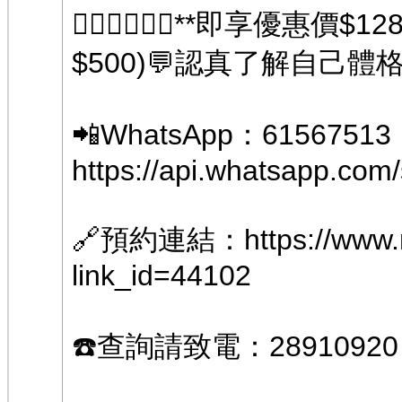
🏃🏻‍♂️🏃🏻‍♂️**即享
$500)💬認真了解自己
📲WhatsApp：61567513
https://api.whatsapp.c
🔗預約連結：
https://www
link_id=44102
☎️查詢請致電：28910920