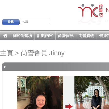
搜尋
關於尚營坊
計劃內容
尚營資訊
尚營購物
健康
主頁
> 尚營會員 Jinny