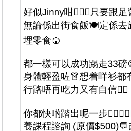
好似Jinny咁👩🏻‍⚕️只
無論係出街食飯🍽️定係
埋零食🍘
都一樣可以成功踢走33磅
身體輕盈咗👗想着咩衫都冇
行路唔再吃力又有自信❤️‍🔥
你都快啲踏出呢一步🏃🏻‍♀️
養課程諮詢 (原價$500