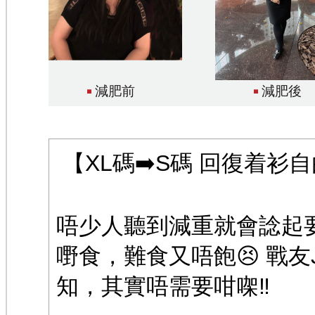
減肥前
減肥後
【XL碼➡️S碼 回復着衫
唔少人聽到減重就會諗起
嘢食，難食又唔飽😣 戰友
知，其實唔需要咁㗎‼️