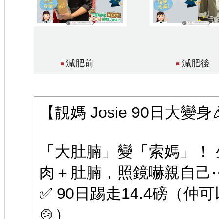
減肥前
減肥後
【靚媽 Josie 90日大變身
「大肚腩」變「索媽」！ 生
肉＋肚腩，照鏡嚇親自己⋯ 
✅ 90日踢走14.4磅（仲可
🍲）