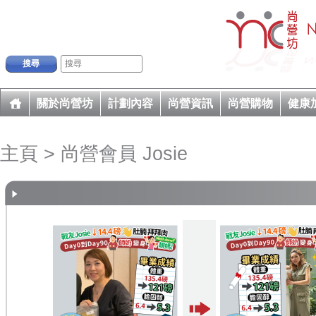
搜尋
關於尚營坊
計劃內容
尚營資訊
尚營購物
健康
主頁
> 尚營會員 Josie