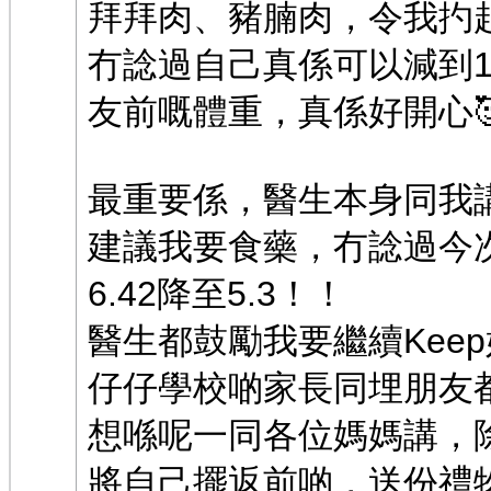
拜拜肉、豬腩肉，令我扚起
冇諗過自己真係可以減到14
友前嘅體重，真係好開心
最重要係，醫生本身同我
建議我要食藥，冇諗過今
6.42降至5.3！！
醫生都鼓勵我要繼續Kee
仔仔學校啲家長同埋朋友都
想喺呢一同各位媽媽講，
將自己擺返前啲，送份禮物