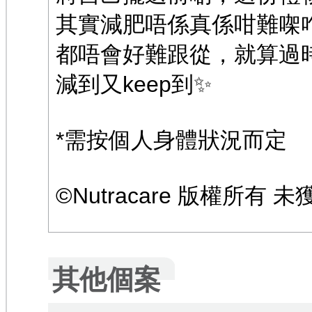
其實減肥唔係真係咁難㗎
都唔會好難跟從，就算過
減到又keep到✨
*需按個人身體狀況而定
©️Nutracare 版權所
其他個案