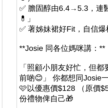
✅ 膽固醇由6.4→5.3
💊」
✅ 著姊妹裙好Fit，自信爆
**Josie 同各位媽咪講：**
「照顧小朋友好忙，但都
前啲😊」 你都想同Josie
🩷以優惠價$128 （原
份禮物俾自己🎁