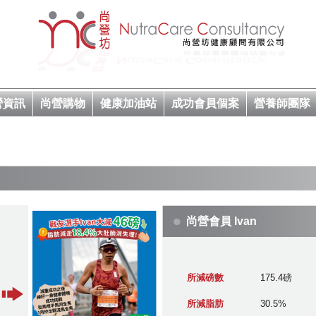
營資訊
尚營購物
健康加油站
成功會員個案
營養師團隊
尚營會員 Ivan
所減磅數
175.4磅
所減脂肪
30.5%