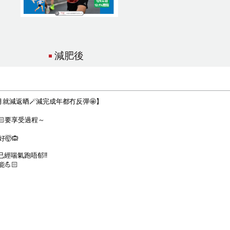
減肥後
個月就減返晒🪄減完成年都冇反彈🤩】
🏻要享受過程～
🤯🙉
已經喘氣跑唔郁‼️
🏻