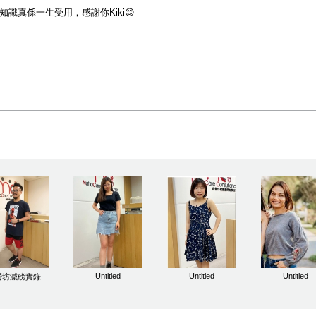
知識真係一生受用，感謝你Kiki😊
Untitled
Untitled
Untitled
營坊減磅實錄