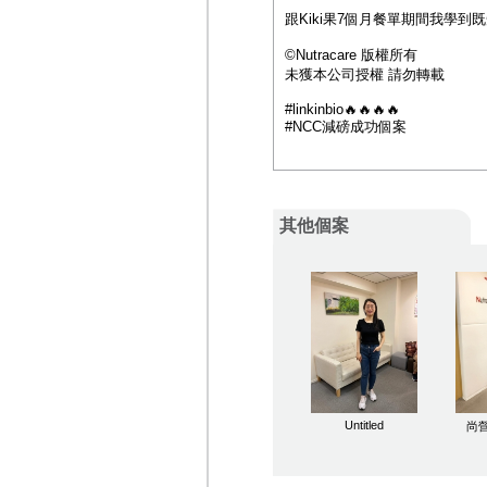
跟Kiki果7個月餐單期間我學到既
©️Nutracare 版權所有
未獲本公司授權 請勿轉載
#linkinbio🔥🔥🔥🔥
#NCC減磅成功個案
其他個案
Untitled
尚