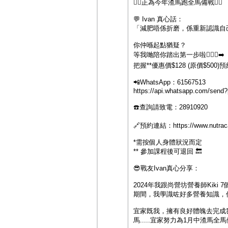
👍🏻正為今年渣馬跑全馬備戰👌🏻
💬 Ivan 真心話：
「減肥唔係折磨，係重新認識自
你仲喺起點猶疑？
等我哋陪你踏出第一步啦🏃🏻‍♀️‍➡️
把握**優惠價$128 (原價$5
📲WhatsApp：61567513
https://api.whatsapp.com/sen
☎️查詢請致電：28910920
🔗預約連結：
https://www.nutra
*需按個人身體狀況而定
** 參加課程後可退回 🔙
😎戰友Ivan真心分享：
2024年我跟尚營坊營養師Kiki 
期間，我學識咗好多營養知識，仲學
宜家既我，擁有良好體魄去完成我安
馬.....宜家努力為1月中渣馬