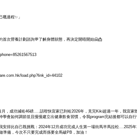
己嘅過程✨」
00)預約首次營養計劃諮詢💬了解身體狀態，再決定開唔開始🤗📩
d?phone=85261567513
care.com.hk/load.php?link_id=44102
7個月，成功減咗46磅.....話咁快宜家已到咗2026年，見完Kiki超過一年，我宜
會如何調節並且慢慢建立出健康飲食習慣，令我program完結後都可以自行管理體
排比自己既挑戰：2024年12月成功完成人生第一場街馬半馬拉松....2025
全馬做準備，今次不只要完成而係要全馬破PB，加油！