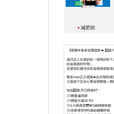
減肥前
【呢幾年食多咗嘅脂肪🔥 7️⃣
成日話人生就好似一場馬拉松🏃
但如果跑到中間⋯
先發現肚腩頂住咗😫跑唔郁點算好
戰友Ivan正正就喺🔥起步階段就
之後就下定決心要改變體脂＋體能
短短7️⃣個月已經做到*：
👍🏻體重減46磅
👍🏻體脂大減18.4%
👍🏻L大碼身型🔜著S細碼都有鬆
👍🏻依家身型仲fit過結婚嘅時候