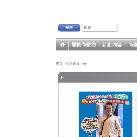
搜尋
關於尚營坊
計劃內容
尚
主頁
> 尚營會員 Ivan