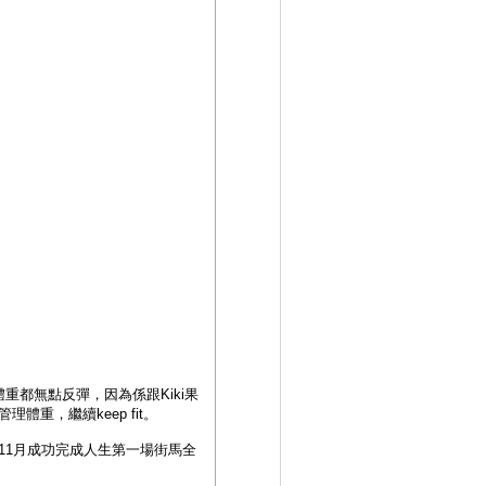
家體重都無點反彈，因為係跟Kiki果
重，繼續keep fit。
年11月成功完成人生第一場街馬全