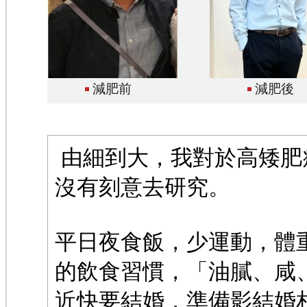
減肥前
減肥後
由細到大，我對於高矮肥
沒有刻意去研究。
平日夜食飯，少運動，體重
的飲食習慣，「油膩、咸
近快要結婚，準備影結婚