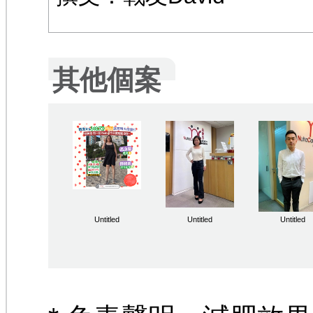
其他個案
Untitled
Untitled
Untitled