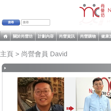
搜尋
關於尚營坊
計劃內容
尚營資訊
尚營購物
健康
主頁
> 尚營會員 David