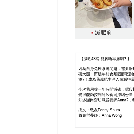
減肥前
【減咗43磅 雙腳唔再痛喇? 】
因為自身免疫系統問題，需要服
磅大關！而幾年前食類固醇嘅副
添?！成為我減肥生涯入面減得
今次我用咗一年時間減磅，呢段期
覺得能夠控制到飲食同揀啱份量
好多謝尚營坊嘅營養師Anna?
撰文：戰友Fanny Shum
負責營養師：Anna Wong