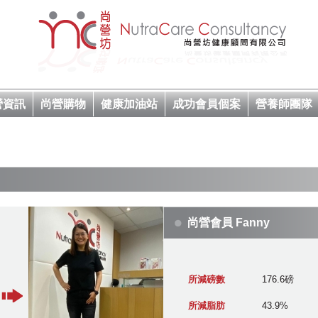
營資訊
尚營購物
健康加油站
成功會員個案
營養師團隊
尚營會員 Fanny
所減磅數
176.6磅
所減脂肪
43.9%