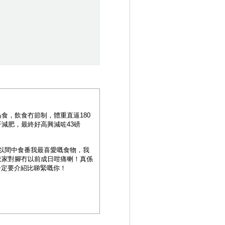
食，飲食冇節制，體重直逼180
減肥，最終好高興減咗43磅
可以間中食番我最喜愛嘅食物，我
依家對腳冇以前成日咁痛喇！真係
一定要介紹比睇緊嘅你！