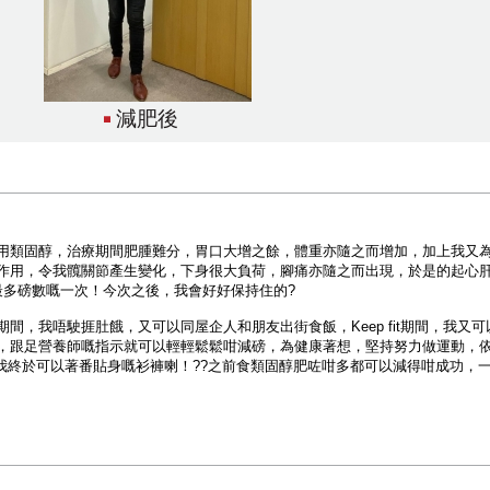
減肥後
用類固醇，治療期間肥腫難分，胃口大增之餘，體重亦隨之而增加，加上我又為
作用，令我髖關節產生變化，下身很大負荷，腳痛亦隨之而出現，於是的起心肝
最多磅數嘅一次！今次之後，我會好好保持住的?
間，我唔駛捱肚餓，又可以同屋企人和朋友出街食飯，Keep fit期間，我又
，跟足營養師嘅指示就可以輕輕鬆鬆咁減磅，為健康著想，堅持努力做運動，
，我終於可以著番貼身嘅衫褲喇！??之前食類固醇肥咗咁多都可以減得咁成功，