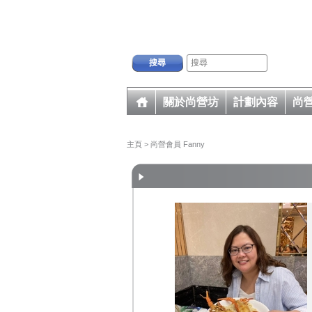
搜尋
關於尚營坊
計劃內容
尚
主頁
> 尚營會員 Fanny