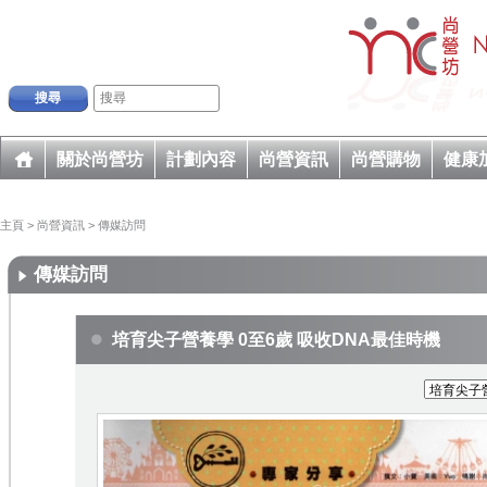
搜尋
關於尚營坊
計劃內容
尚營資訊
尚營購物
健康
主頁
>
尚營資訊
>
傳媒訪問
傳媒訪問
培育尖子營養學 0至6歲 吸收DNA最佳時機