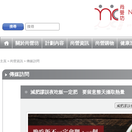
搜尋
關於尚營坊
計劃內容
尚營資訊
尚營購物
健康
主頁
>
尚營資訊
>
傳媒訪問
傳媒訪問
減肥謬誤夜吃飯一定肥 要留意整天攝取熱量