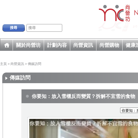
搜尋
關於尚營坊
計劃內容
尚營資訊
尚營購物
健康
主頁
>
尚營資訊
>
傳媒訪問
傳媒訪問
你要知：放入雪櫃反而變質？拆解不宜雪的食物