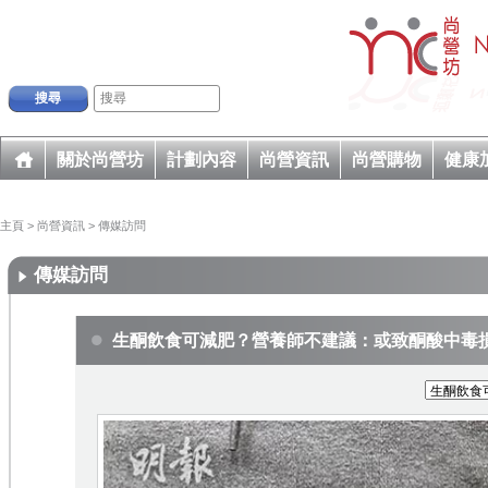
搜尋
關於尚營坊
計劃內容
尚營資訊
尚營購物
健康
主頁
>
尚營資訊
>
傳媒訪問
傳媒訪問
生酮飲食可減肥？營養師不建議：或致酮酸中毒