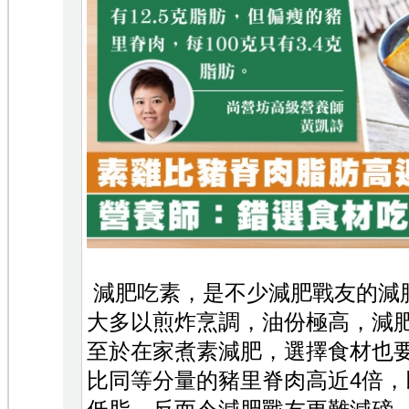
減肥吃素，是不少減肥戰友的減
大多以煎炸烹調，油份極高，減
至於在家煮素減肥，選擇食材也
比同等分量的豬里脊肉高近4倍，