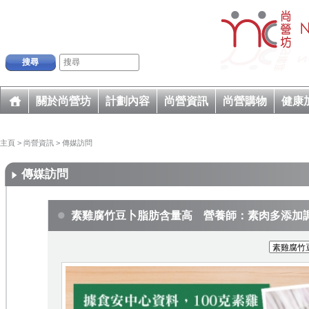
搜尋
關於尚營坊
計劃內容
尚營資訊
尚營購物
健康
主頁
>
尚營資訊
>
傳媒訪問
傳媒訪問
素雞腐竹豆卜脂肪含量高 營養師：素肉多添加