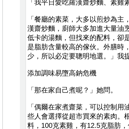
「我平日愛吃羅漢齋炒麵、素雞
「餐廳的素菜，大多以煎炒為主
漢齋炒麵，廚師大多加進大量油
低卡的湯麵，但找來的配料，卻
是脂肪含量較高的傢伙。外膳時
少，所以必定要聰明地選。」我
添加調味易墮高鈉危機
「那在家自己煮呢？」她問。
「偶爾在家煮齋菜，可以控制用
些人會選擇從超市買來的素肉。
料，100克素雞，有12.5克脂