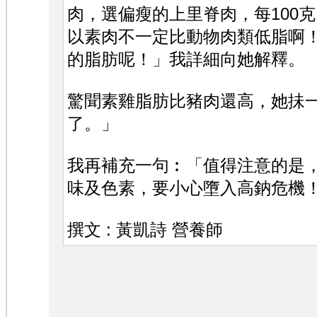
肉，選偏瘦的上里脊肉，每100克
以素肉不一定比動物肉類低脂啊
的脂肪呢！」我詳細向她解釋。
驚聞素雞脂肪比豬肉還高，她抺
了。」
我再補充一句︰「值得注意的是
味及色素，要小心墮入高鈉危機
撰文 : 黃凱詩 營養師