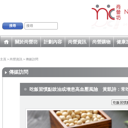
搜尋
關於尚營坊
計劃內容
尚營資訊
尚營購物
健康
主頁
>
尚營資訊
>
傳媒訪問
傳媒訪問
吃飯習慣點豉油或增患高血壓風險 黃凱詩：常