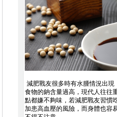
減肥戰友很多時有水腫情況出現
食物的鈉含量過高，現代人往往
點都嫌不夠味，若減肥戰友習慣
加患高血壓的風險，而身體也容