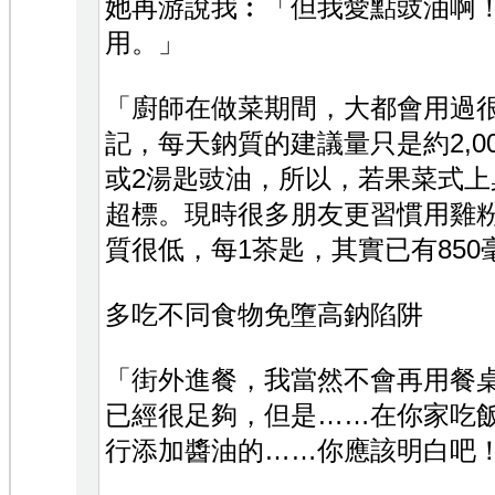
她再游說我︰「但我愛點豉油啊
用。」
「廚師在做菜期間，大都會用過
記，每天鈉質的建議量只是約2,0
或2湯匙豉油，所以，若果菜式上
超標。現時很多朋友更習慣用雞
質很低，每1茶匙，其實已有85
多吃不同食物免墮高鈉陷阱
「街外進餐，我當然不會再用餐
已經很足夠，但是……在你家吃
行添加醬油的……你應該明白吧！」