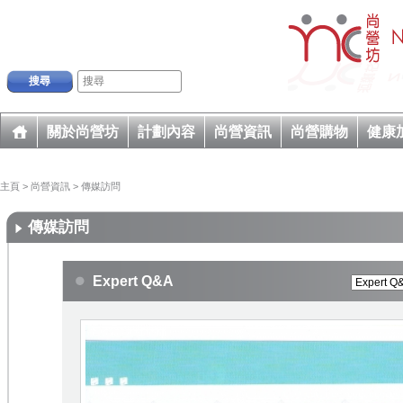
搜尋
關於尚營坊
計劃內容
尚營資訊
尚營購物
健康
主頁
>
尚營資訊
>
傳媒訪問
傳媒訪問
Expert Q&A