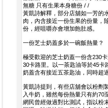
無糖 只有生果本身糖份 / /
黃凱詩解釋，部分店舖如一芳的
肉，內含接近一份生果的份量，
份，經咀嚼亦會增加飽肚感。
一份芝士奶蓋多於一碗飯熱量？
極受歡迎的芝士奶蓋一份含230
30卡路里。以一茶匙油等於45
奶蓋含有接近五茶匙油，同時超
黃凱詩提到，有些店舖會以粉劑
入牛奶，雖然每份熱量只有約70
網民曾經做過對比測試，指以粉