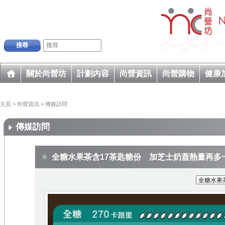
搜尋
關於尚營坊
計劃內容
尚營資訊
尚營購物
健康
主頁
>
尚營資訊
>
傳媒訪問
傳媒訪問
全糖水果茶含17茶匙糖份 加芝士奶蓋熱量再多