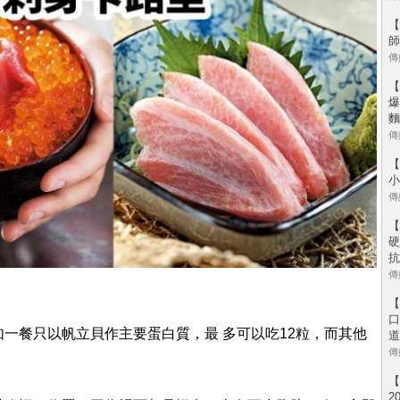
【
師
傳媒
【
爆
麵
傳媒
【
小
傳媒
【
硬
抗
傳媒
【
口
一餐只以帆立貝作主要蛋白質，最 多可以吃12粒，而其他
道
。
傳媒
【
2