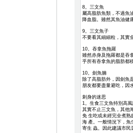
8。三文魚
屬高脂肪魚類，不過魚油
降血脂。雖然其魚油健
9。三文魚子
不要看其細細粒，其實
10。吞拿魚拖羅
雖然赤身及拖羅都是吞
乎所有吞拿魚的脂肪都
10。劍魚腩
除了高脂肪外，因劍魚是
朋友都要盡量避吃，因
刺身的迷思
1。生食三文魚特別高風
其實不止三文魚，其他
免 生吃或未經完全煮
海 產。一般情況下，魚生儲
寄生 蟲。因此建議市