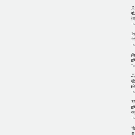
魚
教
譜
To
1
營
To
蘋
師
To
馬
糖
碗
To
都
師
機
To
地
血