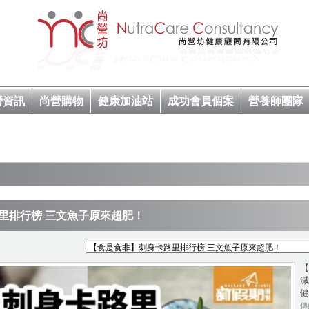
營資訊
尚營購物
健康加油站
成功會員個案
營養師團隊
里排行榜 三文魚子原來超肥！
【
減
健
傳媒