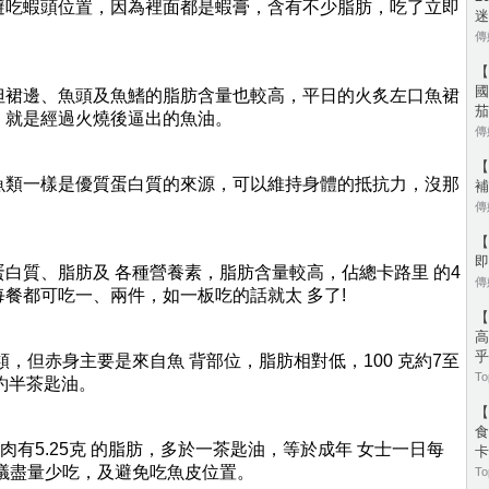
避吃蝦頭位置，因為裡面都是蝦膏，含有不少脂肪，吃了立即
迷
傳媒
【
國
但裙邊、魚頭及魚鰭的脂肪含量也較高，平日的火炙左口魚裙
茄
，就是經過火燒後逼出的魚油。
傳媒
【
魚類一樣是優質蛋白質的來源，可以維持身體的抵抗力，沒那
補
傳媒
【
即
白質、脂肪及 各種營養素，脂肪含量較高，佔總卡路里 的4
傳媒
餐都可吃一、兩件，如一板吃的話就太 多了!
【
高
乎
類，但赤身主要是來自魚 背部位，脂肪相對低，100 克約7至
To
，約半茶匙油。
【
食
肉有5.25克 的脂肪，多於一茶匙油，等於成年 女士一日每
卡
議盡量少吃，及避免吃魚皮位置。
To