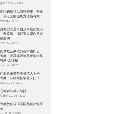
01 24 / 04 / 2019
肥吃夠飯可以減輕體重 營養
：最老套的減肥方法最有效
pick 16 / 04 / 2019
身減肥吃蛋白粉反令脂肪減不
 營養師：攝取過多蛋白質會
積脂肪
pick 05 / 04 / 2019
減肥多吃蔬果依然有排便問題
養師：吃高纖穀物早餐增纖維
有助KO便秘
pick 04 / 04 / 2019
不同顏色番茄營養價值大不同
養師：茄紅素抗氧化又防癌
pick 01 / 04 / 2019
心飲食防糖衣陷阱
日報 21 / 03 / 2019
養師教你分清不同品種火龍果
效！
re 08 / 03 / 2019