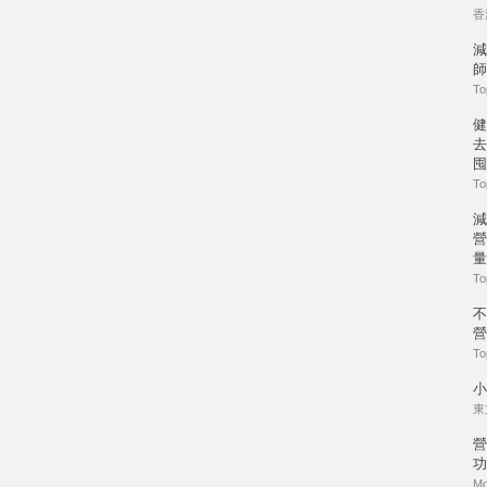
香港
減
師
To
健
去
囤
To
營
量
To
營
To
小
東方
營
功
Mo