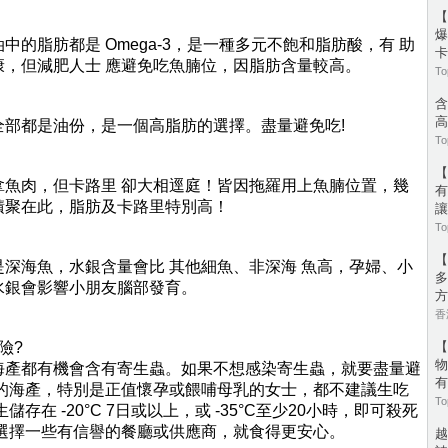
【
爆
中的脂肪都是 Omega-3，是一種多元不飽和脂肪酸，有 助
卡
康，但減肥人士 應避免吃魚腩位，因脂肪含量較高。
To
含
高
全部都是油份，是一個高脂肪的選擇。盡量避免吃!
To
【
拿魚肉，但卡路里 卻大相逕庭！皆因拖羅用上魚腩位置，幾
有
積聚在此，脂肪及卡路里特別高！
讓
To
【
深海魚，水銀含量會比 其他細魚、非深海 魚高，孕婦、小
多
水銀會影響小朋友腦部發育。
方
香港
險?
【
物
海產都有機會含有寄生蟲。如果不想感染寄生蟲，就要盡量避
有
熟的海產，特別是正值懷孕或餵哺母乳的女士，都不建議生吃
To
存在 -20°C 7日或以上，或 -35°C至少20小時，即可殺死
民選擇一些有信譽的餐廳或供應商，就食得更安心。
越