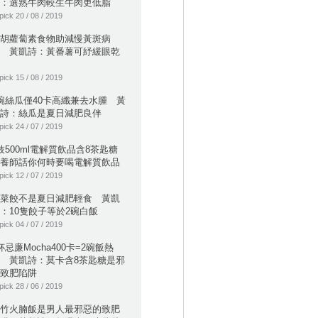
：選熟牛肉較生牛肉更低脂
pick 20 / 08 / 2019
胡蘿蔔素食物助減慢黃斑病
 黃凱詩：黃番薯可紓緩眼乾
pick 15 / 08 / 2019
碗絲瓜僅40卡高纖兼去水腫 黃
詩：絲瓜是夏日減肥良伴
pick 24 / 07 / 2019
枝500ml電解質飲品含8茶匙糖
養師話你何時要喝電解質飲品
pick 12 / 07 / 2019
菜餃不是夏日減肥輕食 黃凱
：10隻餃子等於2碗白飯
pick 04 / 07 / 2019
杯忌廉Mocha400卡=2碗飯熱
 黃凱詩：莫卡含8茶匙糖是邪
致肥陷阱
pick 28 / 06 / 2019
竹火腩飯是男人最邪惡的致肥