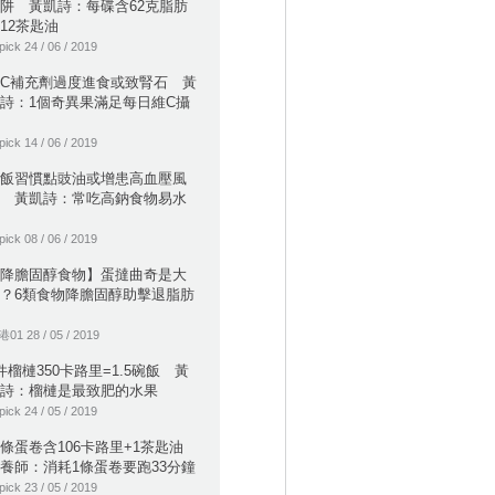
阱 黃凱詩：每碟含62克脂肪
12茶匙油
pick 24 / 06 / 2019
C補充劑過度進食或致腎石 黃
詩：1個奇異果滿足每日維C攝
pick 14 / 06 / 2019
飯習慣點豉油或增患高血壓風
 黃凱詩：常吃高鈉食物易水
pick 08 / 06 / 2019
降膽固醇食物】蛋撻曲奇是大
？6類食物降膽固醇助擊退脂肪
01 28 / 05 / 2019
件榴槤350卡路里=1.5碗飯 黃
詩：榴槤是最致肥的水果
pick 24 / 05 / 2019
條蛋卷含106卡路里+1茶匙油
養師：消耗1條蛋卷要跑33分鐘
pick 23 / 05 / 2019