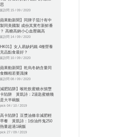
思
訪問 15 / 09 / 2020
蘋果動新聞】同牌子茄汁有中
製同美國製 成份其實冇新鮮番
？ 高糖高鈉小心血壓飆高
訪問 14 / 09 / 2020
HK01】女人易缺鈣鐵 4種營養
充品點食最好？
訪問 10 / 09 / 2020
蘋果動新聞】乾烏冬鈉含量同
食麵相若要識揀
訪問 08 / 09 / 2020
減肥陷阱】喉乾飲蜜糖水慎墮
卡陷阱 黃凱詩：2湯匙蜜糖幾
是大半碗飯
pick 04 / 10 / 2019
高卡陷阱】豆漿油條非減肥輕
早餐 黃凱詩：1份油炸鬼250
熱量超過1碗飯
pick 27 / 09 / 2019