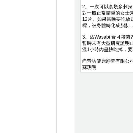
2。一次可以食幾多刺身
對一般正常體重的女士來
12片。如果當晚要吃放
標，被身體轉化成脂肪
3。沾Wasabi 食可殺菌?
暫時未有大型研究證明
溫1小時內盡快吃掉，
尚營坊健康顧問有限公司
蘇玥明