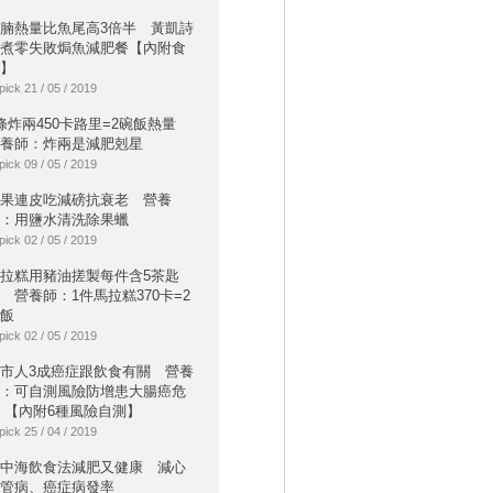
腩熱量比魚尾高3倍半 黃凱詩
煮零失敗焗魚減肥餐【內附食
】
pick 21 / 05 / 2019
條炸兩450卡路里=2碗飯熱量
養師：炸兩是減肥剋星
pick 09 / 05 / 2019
果連皮吃減磅抗衰老 營養
：用鹽水清洗除果蠟
pick 02 / 05 / 2019
拉糕用豬油搓製每件含5茶匙
 營養師：1件馬拉糕370卡=2
飯
pick 02 / 05 / 2019
市人3成癌症跟飲食有關 營養
：可自測風險防增患大腸癌危
 【內附6種風險自測】
pick 25 / 04 / 2019
中海飲食法減肥又健康 減心
管病、癌症病發率