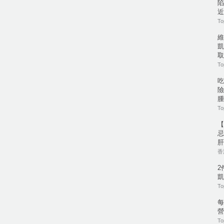
陷
近
To
維
凱
取
To
吃
險
腫
To
【
忌
肝
香港
2
凱
To
每
營
To