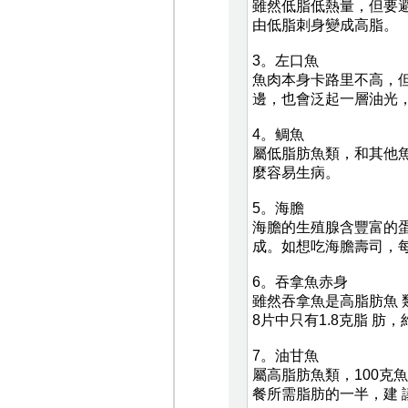
雖然低脂低熱量，但要
由低脂刺身變成高脂。
3。左口魚
魚肉本身卡路里不高，
邊，也會泛起一層油光
4。鲷魚
屬低脂肪魚類，和其他
麼容易生病。
5。海膽
海膽的生殖腺含豐富的蛋
成。如想吃海膽壽司，每
6。吞拿魚赤身
雖然吞拿魚是高脂肪魚 
8片中只有1.8克脂 肪
7。油甘魚
屬高脂肪魚類，100克魚
餐所需脂肪的一半，建 