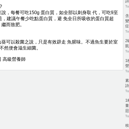
詩
?
To
說，每餐可吃150g 蛋白質，如全部以刺身取 代，可吃9至
含
題，建議午餐少吃點蛋白質，避 免全日所吸收的蛋白質超
變
，繼而致肥。
症
To
2
山葵可以殺菌之說，只是有效辟走 魚腥味。不過魚生要於室
凱
要不然便會滋生細菌。
To
 高級營養師
1
營
To
素
詩
To
1
量
惡
To
枝