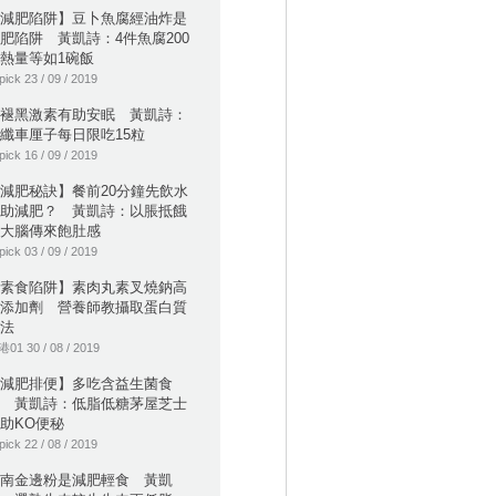
減肥陷阱】豆卜魚腐經油炸是
肥陷阱 黃凱詩：4件魚腐200
熱量等如1碗飯
pick 23 / 09 / 2019
褪黑激素有助安眠 黃凱詩：
纖車厘子每日限吃15粒
pick 16 / 09 / 2019
減肥秘訣】餐前20分鐘先飲水
助減肥？ 黃凱詩：以脹抵餓
大腦傳來飽肚感
pick 03 / 09 / 2019
素食陷阱】素肉丸素叉燒鈉高
添加劑 營養師教攝取蛋白質
法
01 30 / 08 / 2019
減肥排便】多吃含益生菌食
 黃凱詩：低脂低糖茅屋芝士
助KO便秘
pick 22 / 08 / 2019
南金邊粉是減肥輕食 黃凱