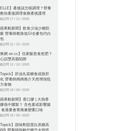
ELLE】產後該怎樣調理？營養
教你產後調理食療產後護理
訪問 17 / 11 / 2020
蘋果動新聞】飲食少油少糖防
瘡 營養師教路低GI全麥包代白
包
訪問 21 / 10 / 2020
東網 on.cc】住家飯愈食愈肥？
心誤墮高脂陷阱
訪問 12 / 10 / 2020
Topick】肝油丸當糖食或致肝
化 營養師媽媽推介天然增強抵
力食物
訪問 18 / 09 / 2020
蘋果動新聞】香口膠 | 大熱香
膠係中國製？ 含色素或影響腸
 食過量會胃痛兼變重口味
訪問 15 / 09 / 2020
Topick】甜味劑甜度比蔗糖高
00倍 營養師拆解代糖汽水致癌