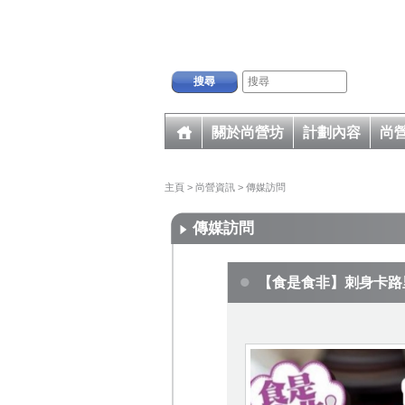
搜尋
關於尚營坊
計劃內容
尚
主頁
>
尚營資訊
>
傳媒訪問
傳媒訪問
【食是食非】刺身卡路