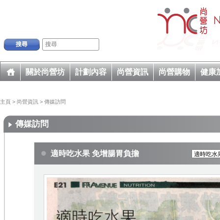
搜尋
關於尚營坊
計劃內容
尚營資訊
尚營購物
健康
主頁
>
尚營資訊
>
傳媒訪問
傳媒訪問
適時吃水果 免增腸胃負擔