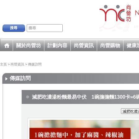
搜尋
關於尚營坊
計劃內容
尚營資訊
尚營購物
健康
主頁
>
尚營資訊
>
傳媒訪問
傳媒訪問
減肥吃濃湯粉麵最易中伏 1碗擔擔麵1300卡=6