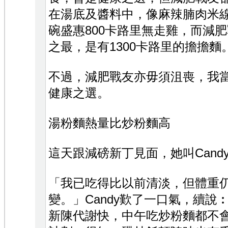
在湯底及醬料中，像麻辣腩肉米
碗盛惠800卡路里無走雞，而減
之最，是有1300卡路里的擔擔麵
不過，減肥戰友亦毋須沮喪，我
健康之選。
湯粉麵熱量比炒粉麵高
這天跟減磅新丁見面，她叫Cand
「我已吃得比以前清淡，但體重
變。」Candy歎了一口氣，續說
新陳代謝快，中午吃炒粉麵都不