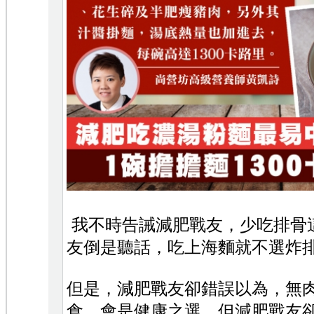
我不時告誡減肥戰友，少吃排骨
友倒是聽話，吃上海麵就不選炸
但是，減肥戰友卻錯誤以為，無
食，會是健康之選，但減肥戰友