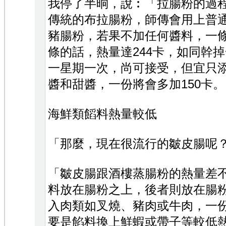
我停了半晌，說︰「拉腸粉的過
傳統的布拉腸粉，師傳會用上普
豬腸粉，若果不加任何醬料，一條
條的話，熱量達244卡，如同幹
一星期一次，尚可接受，但宜只
醬和甜醬，一份將會多加150卡。
海鮮類饀料熱量較低
「那麼，現在很流行的皺皮腸呢
「皺皮腸跟酒樓蒸腸粉的熱量差
料放在腸粉之上，後者則放在腸
入肉類如叉燒、豬肉或牛肉，一份大
要是餡料換上鮮蝦或帶子等較低