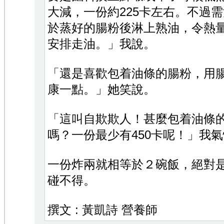
大減，一份約225卡左右。不過
於蒸好的腸粉後淋上熟油，令熱
安排走油。」我說。
「還是喜歡包着油條的腸粉，用
康一點。」她笑說。
「這叫自欺欺人！甚麼包着油條
嗎？一份最少有450卡呢！」我
一份炸兩就相等於２碗飯，絕對
碰不得。
撰文 : 黃凱詩 營養師