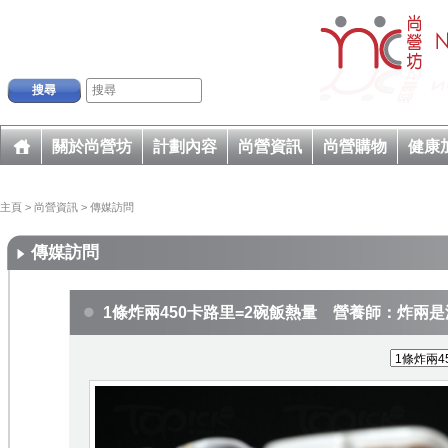
搜尋
關於尚營坊
計劃內容
尚營資訊
尚營購物
健康
主頁
>
尚營資訊
>
傳媒訪問
傳媒訪問
1條炸兩450卡路里=2碗飯熱量 營養師：炸兩