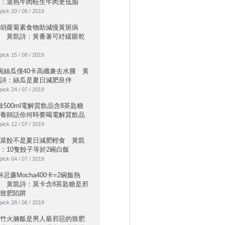
：選熟牛肉較生牛肉更低脂
pick 20 / 08 / 2019
胡蘿蔔素食物助減慢黃斑病
 黃凱詩：黃番薯可紓緩眼乾
pick 15 / 08 / 2019
碗絲瓜僅40卡高纖兼去水腫 黃
詩：絲瓜是夏日減肥良伴
pick 24 / 07 / 2019
枝500ml電解質飲品含8茶匙糖
養師話你何時要喝電解質飲品
pick 12 / 07 / 2019
菜餃不是夏日減肥輕食 黃凱
：10隻餃子等於2碗白飯
pick 04 / 07 / 2019
杯忌廉Mocha400卡=2碗飯熱
 黃凱詩：莫卡含8茶匙糖是邪
致肥陷阱
pick 28 / 06 / 2019
竹火腩飯是男人最邪惡的致肥