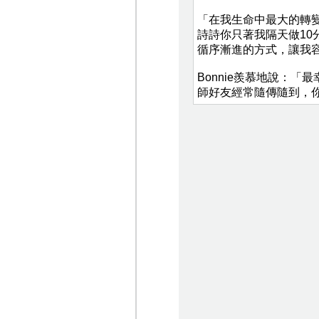
「在我生命中最大的轉
詩詩你只著我隔天做10
循序漸進的方式，讓我容
Bonnie羨慕地說：
師好友經常隨傳隨到，