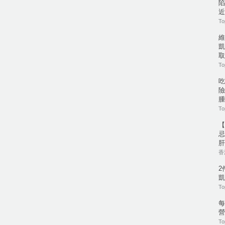
陷
近
To
維
凱
取
To
吃
險
腫
To
【
忌
肝
香港
2
凱
To
每
營
To