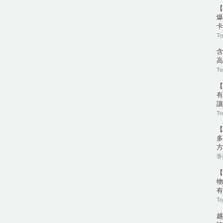
【
爆
卡
To
含
高
To
【
有
讓
To
【
多
方
香港
【
物
有
To
越