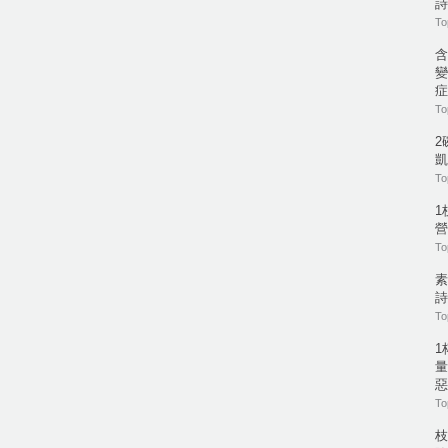
詩
To
含
變
症
To
2
凱
To
1
營
To
素
詩
To
1
量
惡
To
枝