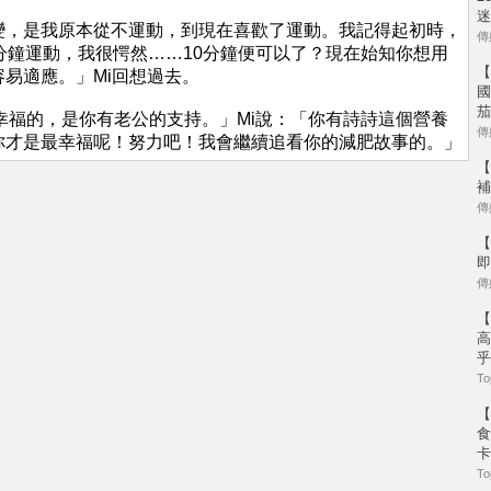
迷
變，是我原本從不運動，到現在喜歡了運動。我記得起初時，
傳媒
分鐘運動，我很愕然……10分鐘便可以了？現在始知你想用
【
易適應。」Mi回想過去。
國
茄
「最幸福的，是你有老公的支持。」Mi說：「你有詩詩這個營養
傳媒
你才是最幸福呢！努力吧！我會繼續追看你的減肥故事的。」
【
補
傳媒
【
即
傳媒
【
高
乎
To
【
食
卡
To