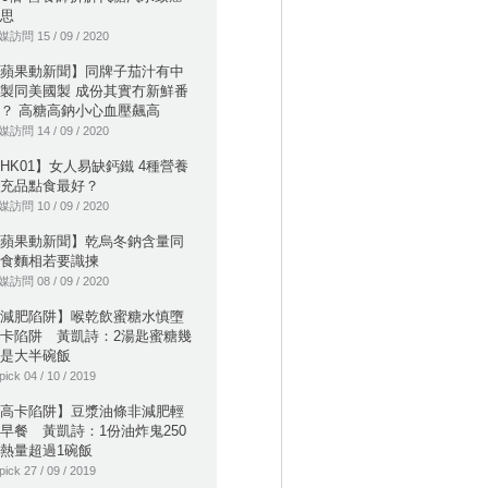
思
訪問 15 / 09 / 2020
蘋果動新聞】同牌子茄汁有中
製同美國製 成份其實冇新鮮番
？ 高糖高鈉小心血壓飆高
訪問 14 / 09 / 2020
HK01】女人易缺鈣鐵 4種營養
充品點食最好？
訪問 10 / 09 / 2020
蘋果動新聞】乾烏冬鈉含量同
食麵相若要識揀
訪問 08 / 09 / 2020
減肥陷阱】喉乾飲蜜糖水慎墮
卡陷阱 黃凱詩：2湯匙蜜糖幾
是大半碗飯
pick 04 / 10 / 2019
高卡陷阱】豆漿油條非減肥輕
早餐 黃凱詩：1份油炸鬼250
熱量超過1碗飯
pick 27 / 09 / 2019