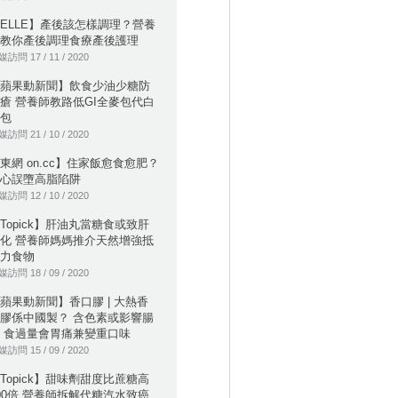
ELLE】產後該怎樣調理？營養
教你產後調理食療產後護理
訪問 17 / 11 / 2020
蘋果動新聞】飲食少油少糖防
瘡 營養師教路低GI全麥包代白
包
訪問 21 / 10 / 2020
東網 on.cc】住家飯愈食愈肥？
心誤墮高脂陷阱
訪問 12 / 10 / 2020
Topick】肝油丸當糖食或致肝
化 營養師媽媽推介天然增強抵
力食物
訪問 18 / 09 / 2020
蘋果動新聞】香口膠 | 大熱香
膠係中國製？ 含色素或影響腸
 食過量會胃痛兼變重口味
訪問 15 / 09 / 2020
Topick】甜味劑甜度比蔗糖高
00倍 營養師拆解代糖汽水致癌