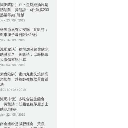
減肥陷阱】豆卜魚腐經油炸是
肥陷阱 黃凱詩：4件魚腐200
熱量等如1碗飯
pick 23 / 09 / 2019
褪黑激素有助安眠 黃凱詩：
纖車厘子每日限吃15粒
pick 16 / 09 / 2019
減肥秘訣】餐前20分鐘先飲水
助減肥？ 黃凱詩：以脹抵餓
大腦傳來飽肚感
pick 03 / 09 / 2019
素食陷阱】素肉丸素叉燒鈉高
添加劑 營養師教攝取蛋白質
法
01 30 / 08 / 2019
減肥排便】多吃含益生菌食
 黃凱詩：低脂低糖茅屋芝士
助KO便秘
pick 22 / 08 / 2019
南金邊粉是減肥輕食 黃凱