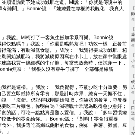
，並順道詢問下她成功減肥之道。Mi說：「你就是傳說中的
我早有聽聞。」Bonnie說：「她總愛在專欄將我醜化，我真人
【
師
傳媒
【
爆
」我說。Mi柯打了一客魚生飯加零系可樂。Bonnie說：
麵
減得快點嗎？」我說：「你還是喝熱茶吧！功效一樣，正餐前
傳媒
擠得滿滿，有助減低食慾。」Mi說：「我覺得要成功減肥，秘
【
在剛開始減肥時，我將減磅原因寫在小卡上，放在家中當眼處
小
你建議我買一條細碼的牛仔褲，每當想放棄時，便試穿一下，
傳媒
onnie無奈：「我很久沒有穿牛仔褲了，全部都是橡筋
【
硬
前的我都是這樣。」我說：「我倒覺得，不能少吃十分重要；另
抗
傳媒
自己要立即戒掉所有零食，那是計時炸彈，總有一天捱不住，
Mi說：「沒錯。仍記得我剛開始減肥，你給我的餐單，每餐要
【
也要吃三片麵包，你明白嗎？減磅戰士常認為吃得愈少愈好；
口
零食的話，可吃一點點真是難以置信。」我說：「多年習慣總
道
較低卡的零食給你。」Bonnie說：「對啊！零食很重要
傳媒
了零食外，我多選吃高纖或飽肚的食物，例如：番薯、雞蛋、豆
【
等。」
2