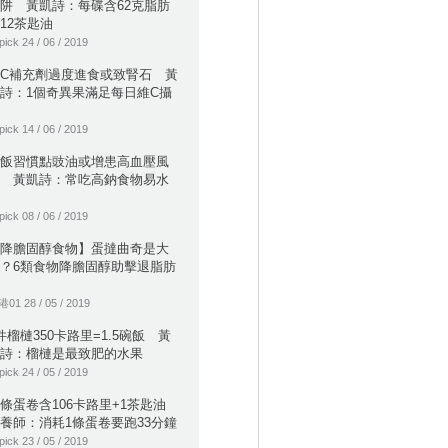
阱 黃凱詩：每碟含62克脂肪
12茶匙油
pick 24 / 06 / 2019
C補充劑過度進食或致腎石 黃
詩：1個奇異果滿足每日維C攝
pick 14 / 06 / 2019
飯習慣點豉油或增患高血壓風
 黃凱詩：常吃高鈉食物易水
pick 08 / 06 / 2019
降膽固醇食物】蛋撻曲奇是大
？6類食物降膽固醇助擊退脂肪
01 28 / 05 / 2019
件榴槤350卡路里=1.5碗飯 黃
詩：榴槤是最致肥的水果
pick 24 / 05 / 2019
條蛋卷含106卡路里+1茶匙油
養師：消耗1條蛋卷要跑33分鐘
pick 23 / 05 / 2019