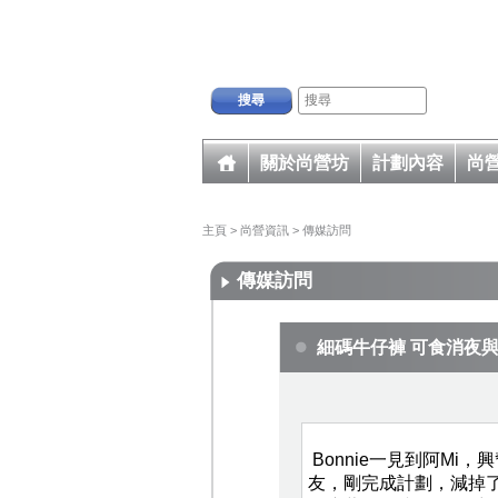
搜尋
關於尚營坊
計劃內容
尚
主頁
>
尚營資訊
>
傳媒訪問
傳媒訪問
細碼牛仔褲 可食消夜與
Bonnie一見到阿Mi
友，剛完成計劃，減掉了