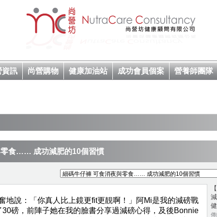
營資訊
尚營購物
健康加油站
成功會員個案
營養師團隊
零食…… 成功減肥的10個習慣
【
減
，興奮地說：「你真人比上鏡更fit更靚啊！」阿Mi是我的減磅戰
健
30磅，前陣子她在我的臉書分享過減磅心得，及後Bonnie
傳媒