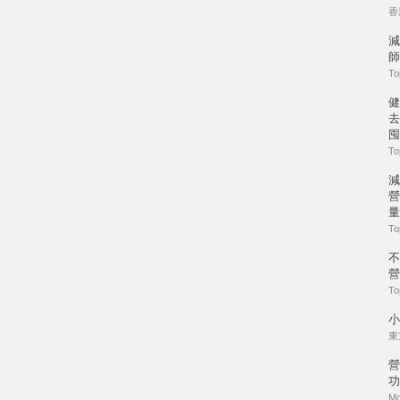
香港
減
師
To
健
去
囤
To
營
量
To
營
To
小
東方
營
功
Mo