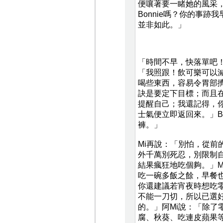
便嚷著要一睹她的風采
Bonnie嗎？你的事跡
並非如此。」
「時間不早，快落單吧！
「我照跟！飲可樂可以
喝些東西，容易令胃部
訣是要定下目標；而且
提醒自己；我還記得，
士氣便立即返回來。」B
褲。」
Mi再說：「別怕，從
外千萬別死忍，別限制
結果瘋狂地吃個夠。」
吃一碗多飯之餘，早餐
你還建議若宵夜時想吃
不能一刀切，所以已選好
的。」阿Mi說：「除
腐、秋葵、吃連皮蘋果