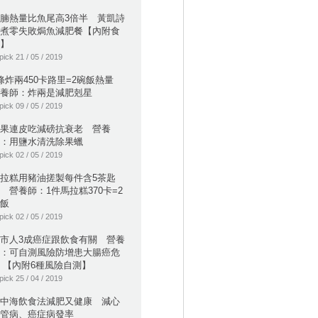
腩熱量比魚尾高3倍半 黃凱詩
煮零失敗焗魚減肥餐【內附食
】
pick 21 / 05 / 2019
條炸兩450卡路里=2碗飯熱量
養師：炸兩是減肥剋星
pick 09 / 05 / 2019
果連皮吃減磅抗衰老 營養
：用鹽水清洗除果蠟
pick 02 / 05 / 2019
拉糕用豬油搓製每件含5茶匙
 營養師：1件馬拉糕370卡=2
飯
pick 02 / 05 / 2019
市人3成癌症跟飲食有關 營養
：可自測風險防增患大腸癌危
 【內附6種風險自測】
pick 25 / 04 / 2019
中海飲食法減肥又健康 減心
管病、癌症病發率