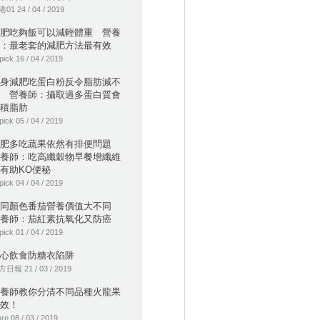
01 24 / 04 / 2019
肥吃夠飯可以減輕體重 營養
：最老套的減肥方法最有效
pick 16 / 04 / 2019
身減肥吃蛋白粉反令脂肪減不
 營養師：攝取過多蛋白質會
積脂肪
pick 05 / 04 / 2019
減肥多吃蔬果依然有排便問題
養師：吃高纖穀物早餐增纖維
有助KO便秘
pick 04 / 04 / 2019
不同顏色番茄營養價值大不同
養師：茄紅素抗氧化又防癌
pick 01 / 04 / 2019
心飲食防糖衣陷阱
日報 21 / 03 / 2019
養師教你分清不同品種火龍果
效！
re 08 / 03 / 2019