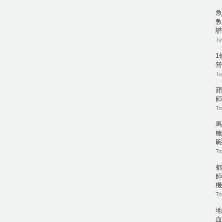
魚
教
譜
To
1
營
To
蘋
師
To
馬
糖
碗
To
都
師
機
To
地
血