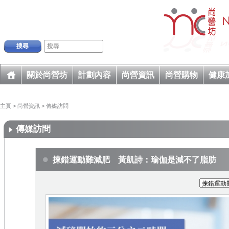
搜尋
關於尚營坊
計劃內容
尚營資訊
尚營購物
健康
主頁
>
尚營資訊
>
傳媒訪問
傳媒訪問
揀錯運動難減肥 黃凱詩：瑜伽是減不了脂肪