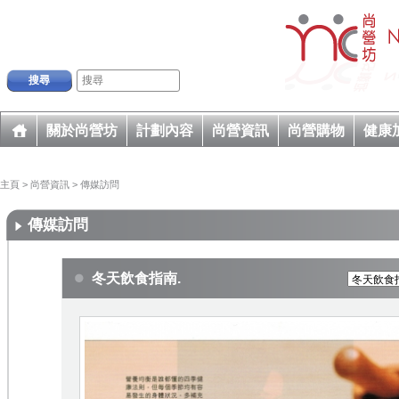
搜尋
關於尚營坊
計劃內容
尚營資訊
尚營購物
健康
主頁
>
尚營資訊
>
傳媒訪問
傳媒訪問
冬天飲食指南.