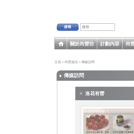
搜尋
關於尚營坊
計劃內容
尚
主頁
>
尚營資訊
>
傳媒訪問
傳媒訪問
洛花有營