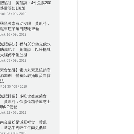
肥陷阱 黃凱詩：4件魚腐200
熱量等如1碗飯
pick 23 / 09 / 2019
褪黑激素有助安眠 黃凱詩：
纖車厘子每日限吃15粒
pick 16 / 09 / 2019
減肥秘訣】餐前20分鐘先飲水
助減肥？ 黃凱詩：以脹抵餓
大腦傳來飽肚感
pick 03 / 09 / 2019
素食陷阱】素肉丸素叉燒鈉高
添加劑 營養師教攝取蛋白質
法
01 30 / 08 / 2019
減肥排便】多吃含益生菌食
 黃凱詩：低脂低糖茅屋芝士
助KO便秘
pick 22 / 08 / 2019
南金邊粉是減肥輕食 黃凱
：選熟牛肉較生牛肉更低脂
pick 20 / 08 / 2019