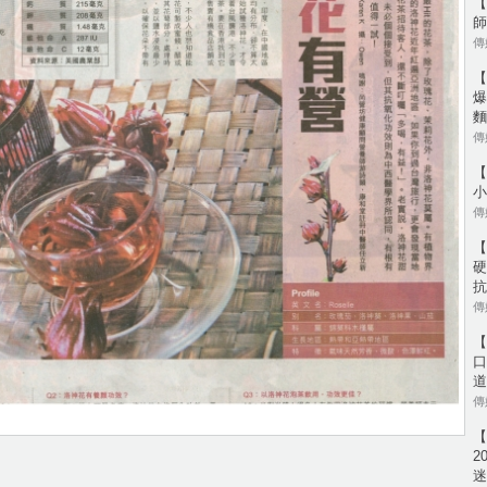
【
師
傳媒
【
爆
麵
傳媒
【
小
傳媒
【
硬
抗
傳媒
【
口
道
傳媒
【
2
迷