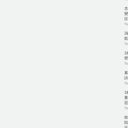
含
變
症
To
2
凱
To
1
營
To
素
詩
To
1
量
惡
To
枝
陷
近