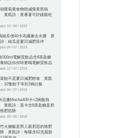
胡蘿蔔素食物助減慢黃斑病
 黃凱詩：黃番薯可紓緩眼乾
pick 15 / 08 / 2019
碗絲瓜僅40卡高纖兼去水腫 黃
詩：絲瓜是夏日減肥良伴
pick 24 / 07 / 2019
枝500ml電解質飲品含8茶匙糖
養師話你何時要喝電解質飲品
pick 12 / 07 / 2019
菜餃不是夏日減肥輕食 黃凱
：10隻餃子等於2碗白飯
pick 04 / 07 / 2019
杯忌廉Mocha400卡=2碗飯熱
 黃凱詩：莫卡含8茶匙糖是邪
致肥陷阱
pick 28 / 06 / 2019
竹火腩飯是男人最邪惡的致肥
阱 黃凱詩：每碟含62克脂肪
12茶匙油