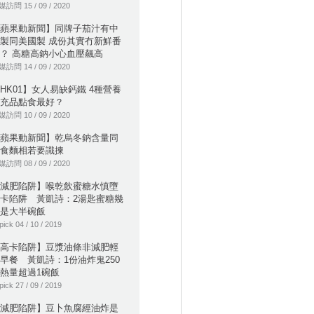
訪問 15 / 09 / 2020
蘋果動新聞】同牌子茄汁有中
製同美國製 成份其實冇新鮮番
？ 高糖高鈉小心血壓飆高
訪問 14 / 09 / 2020
HK01】女人易缺鈣鐵 4種營養
充品點食最好？
訪問 10 / 09 / 2020
蘋果動新聞】乾烏冬鈉含量同
食麵相若要識揀
訪問 08 / 09 / 2020
減肥陷阱】喉乾飲蜜糖水慎墮
卡陷阱 黃凱詩：2湯匙蜜糖幾
是大半碗飯
pick 04 / 10 / 2019
高卡陷阱】豆漿油條非減肥輕
早餐 黃凱詩：1份油炸鬼250
熱量超過1碗飯
pick 27 / 09 / 2019
減肥陷阱】豆卜魚腐經油炸是