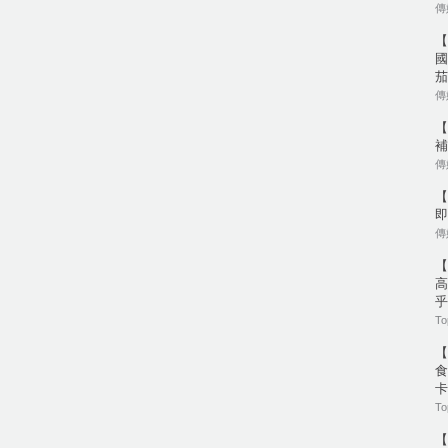
傳媒
【
國
茄
傳媒
【
補
傳媒
【
即
傳媒
【
高
乎
To
【
食
卡
To
【