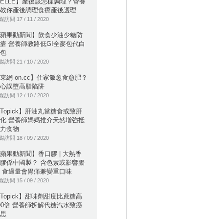
ELLE】產後該怎樣調理？營養
教你產後調理食療產後護理
訪問 17 / 11 / 2020
蘋果動新聞】飲食少油少糖防
瘡 營養師教路低GI全麥包代白
包
訪問 21 / 10 / 2020
東網 on.cc】住家飯愈食愈肥？
心誤墮高脂陷阱
訪問 12 / 10 / 2020
Topick】肝油丸當糖食或致肝
化 營養師媽媽推介天然增強抵
力食物
訪問 18 / 09 / 2020
蘋果動新聞】香口膠 | 大熱香
膠係中國製？ 含色素或影響腸
 食過量會胃痛兼變重口味
訪問 15 / 09 / 2020
Topick】甜味劑甜度比蔗糖高
00倍 營養師拆解代糖汽水致癌
思