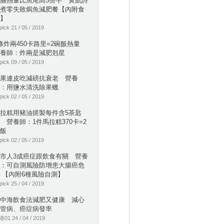
腩熱量比魚尾高3倍半 黃凱詩
煮零失敗焗魚減肥餐【內附食
】
pick 21 / 05 / 2019
條炸兩450卡路里=2碗飯熱量
養師：炸兩是減肥剋星
pick 09 / 05 / 2019
果連皮吃減磅抗衰老 營養
：用鹽水清洗除果蠟
pick 02 / 05 / 2019
拉糕用豬油搓製每件含5茶匙
 營養師：1件馬拉糕370卡=2
飯
pick 02 / 05 / 2019
市人3成癌症跟飲食有關 營養
：可自測風險防增患大腸癌危
 【內附6種風險自測】
pick 25 / 04 / 2019
中海飲食法減肥又健康 減心
管病、癌症病發率
01 24 / 04 / 2019