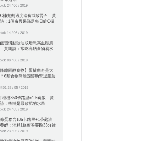
pick 24 / 06 / 2019
C補充劑過度進食或致腎石 黃
詩：1個奇異果滿足每日維C攝
pick 14 / 06 / 2019
飯習慣點豉油或增患高血壓風
 黃凱詩：常吃高鈉食物易水
pick 08 / 06 / 2019
降膽固醇食物】蛋撻曲奇是大
？6類食物降膽固醇助擊退脂肪
01 28 / 05 / 2019
件榴槤350卡路里=1.5碗飯 黃
詩：榴槤是最致肥的水果
pick 24 / 05 / 2019
條蛋卷含106卡路里+1茶匙油
養師：消耗1條蛋卷要跑33分鐘
pick 23 / 05 / 2019