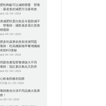
肥吃夠飯可以減輕體重 營養
：最老套的減肥方法最有效
pick 16 / 04 / 2019
身減肥吃蛋白粉反令脂肪減不
 營養師：攝取過多蛋白質會
積脂肪
pick 05 / 04 / 2019
減肥多吃蔬果依然有排便問題
養師：吃高纖穀物早餐增纖維
有助KO便秘
pick 04 / 04 / 2019
不同顏色番茄營養價值大不同
養師：茄紅素抗氧化又防癌
pick 01 / 04 / 2019
心飲食防糖衣陷阱
日報 21 / 03 / 2019
養師教你分清不同品種火龍果
效！
re 08 / 03 / 2019