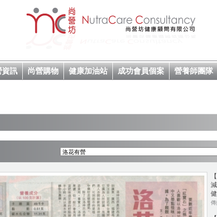
營資訊
尚營購物
健康加油站
成功會員個案
營養師團隊
【
減
健
傳媒