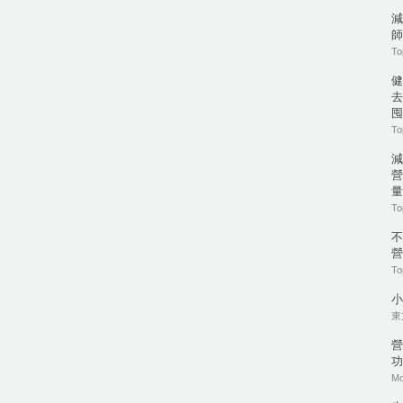
減
師
To
健
去
囤
To
營
量
To
營
To
小
東方
營
功
Mo