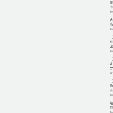
爆
卡
To
含
高
To
【
有
讓
To
【
多
方
香港
【
物
有
To
越
詩
To