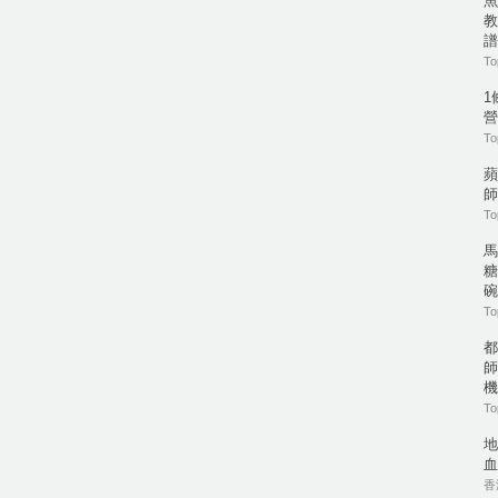
魚
教
譜
To
1
營
To
蘋
師
To
馬
糖
碗
To
都
師
機
To
地
血
香港