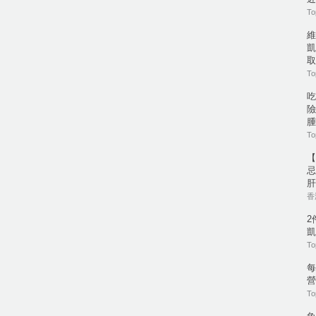
To
維
凱
取
To
吃
險
腫
To
【
忌
肝
香港
2
凱
To
每
營
To