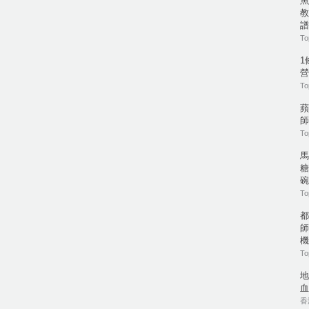
魚
教
譜
To
1
營
To
蘋
師
To
馬
糖
碗
To
都
師
機
To
地
血
香港