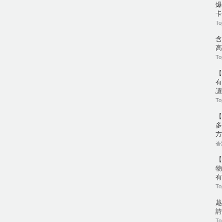
爆
卡
To
含
高
To
【
有
讓
To
【
多
方
香港
【
物
有
To
越
詩
To