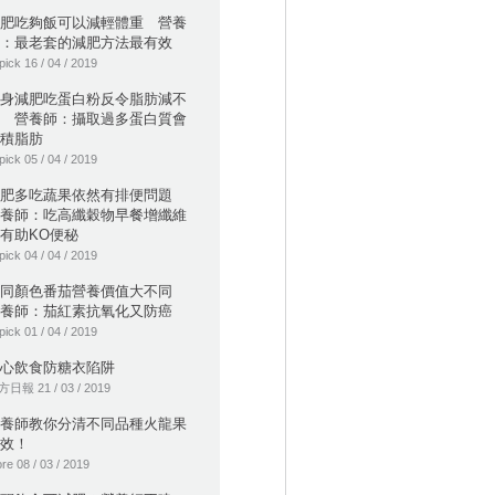
肥吃夠飯可以減輕體重 營養
：最老套的減肥方法最有效
pick 16 / 04 / 2019
身減肥吃蛋白粉反令脂肪減不
 營養師：攝取過多蛋白質會
積脂肪
pick 05 / 04 / 2019
減肥多吃蔬果依然有排便問題
養師：吃高纖穀物早餐增纖維
有助KO便秘
pick 04 / 04 / 2019
不同顏色番茄營養價值大不同
養師：茄紅素抗氧化又防癌
pick 01 / 04 / 2019
心飲食防糖衣陷阱
日報 21 / 03 / 2019
養師教你分清不同品種火龍果
效！
re 08 / 03 / 2019