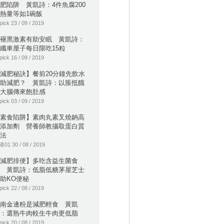
肥陷阱 黃凱詩：4件魚腐200
熱量等如1碗飯
pick 23 / 09 / 2019
褪黑激素有助安眠 黃凱詩：
纖車厘子每日限吃15粒
pick 16 / 09 / 2019
減肥秘訣】餐前20分鐘先飲水
助減肥？ 黃凱詩：以脹抵餓
大腦傳來飽肚感
pick 03 / 09 / 2019
素食陷阱】素肉丸素叉燒鈉高
添加劑 營養師教攝取蛋白質
法
01 30 / 08 / 2019
減肥排便】多吃含益生菌食
 黃凱詩：低脂低糖茅屋芝士
助KO便秘
pick 22 / 08 / 2019
南金邊粉是減肥輕食 黃凱
：選熟牛肉較生牛肉更低脂
pick 20 / 08 / 2019