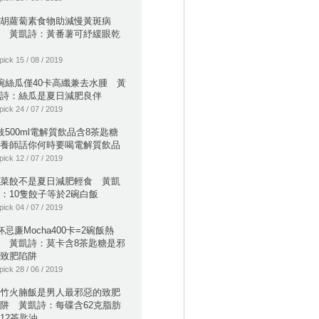
胡蘿蔔素食物助減慢黃斑病
 黃凱詩：黃番薯可紓緩眼乾
pick 15 / 08 / 2019
碗絲瓜僅40卡高纖兼去水腫 黃
詩：絲瓜是夏日減肥良伴
pick 24 / 07 / 2019
枝500ml電解質飲品含8茶匙糖
養師話你何時要喝電解質飲品
pick 12 / 07 / 2019
菜餃不是夏日減肥輕食 黃凱
：10隻餃子等於2碗白飯
pick 04 / 07 / 2019
杯忌廉Mocha400卡=2碗飯熱
 黃凱詩：莫卡含8茶匙糖是邪
致肥陷阱
pick 28 / 06 / 2019
竹火腩飯是男人最邪惡的致肥
阱 黃凱詩：每碟含62克脂肪
12茶匙油