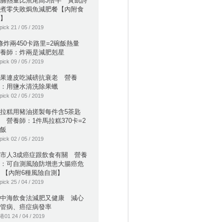
腩熱量比魚尾高3倍半 黃凱詩
煮零失敗焗魚減肥餐【內附食
】
pick 21 / 05 / 2019
條炸兩450卡路里=2碗飯熱量
養師：炸兩是減肥剋星
pick 09 / 05 / 2019
果連皮吃減磅抗衰老 營養
：用鹽水清洗除果蠟
pick 02 / 05 / 2019
拉糕用豬油搓製每件含5茶匙
 營養師：1件馬拉糕370卡=2
飯
pick 02 / 05 / 2019
市人3成癌症跟飲食有關 營養
：可自測風險防增患大腸癌危
 【內附6種風險自測】
pick 25 / 04 / 2019
中海飲食法減肥又健康 減心
管病、癌症病發率
01 24 / 04 / 2019