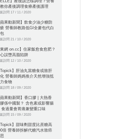
ELLE】產後該怎樣調理？營養
教你產後調理食療產後護理
訪問 17 / 11 / 2020
蘋果動新聞】飲食少油少糖防
瘡 營養師教路低GI全麥包代白
包
訪問 21 / 10 / 2020
東網 on.cc】住家飯愈食愈肥？
心誤墮高脂陷阱
訪問 12 / 10 / 2020
Topick】肝油丸當糖食或致肝
化 營養師媽媽推介天然增強抵
力食物
訪問 18 / 09 / 2020
蘋果動新聞】香口膠 | 大熱香
膠係中國製？ 含色素或影響腸
 食過量會胃痛兼變重口味
訪問 15 / 09 / 2020
Topick】甜味劑甜度比蔗糖高
00倍 營養師拆解代糖汽水致癌
思