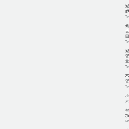
減
師
To
健
去
囤
To
營
量
To
營
To
小
東方
營
功
Mo