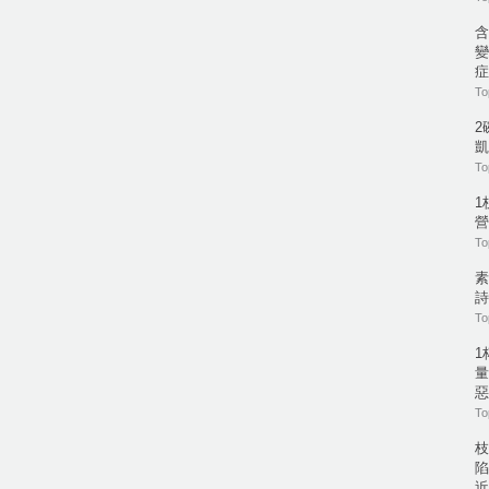
含
變
症
To
2
凱
To
1
營
To
素
詩
To
1
量
惡
To
枝
陷
近