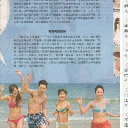
【
師
傳媒
【
爆
麵
傳媒
【
小
傳媒
【
硬
抗
傳媒
【
口
道
傳媒
【
2
迷