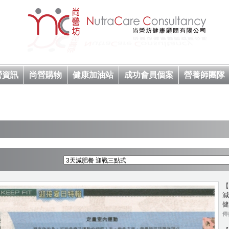
營資訊
尚營購物
健康加油站
成功會員個案
營養師團隊
【
減
健
傳媒