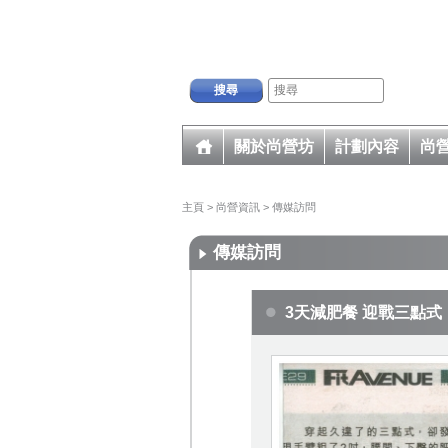
搜尋
關於尚營坊
計劃內容
尚
主頁
>
尚營資訊
>
傳媒訪問
傳媒訪問
3天減肥餐 迎戰三點式