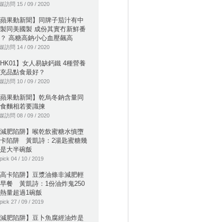
訪問 15 / 09 / 2020
蘋果動新聞】同牌子茄汁有中
製同美國製 成份其實冇新鮮番
？ 高糖高鈉小心血壓飆高
訪問 14 / 09 / 2020
HK01】女人易缺鈣鐵 4種營養
充品點食最好？
訪問 10 / 09 / 2020
蘋果動新聞】乾烏冬鈉含量同
食麵相若要識揀
訪問 08 / 09 / 2020
減肥陷阱】喉乾飲蜜糖水慎墮
卡陷阱 黃凱詩：2湯匙蜜糖幾
是大半碗飯
pick 04 / 10 / 2019
高卡陷阱】豆漿油條非減肥輕
早餐 黃凱詩：1份油炸鬼250
熱量超過1碗飯
pick 27 / 09 / 2019
減肥陷阱】豆卜魚腐經油炸是