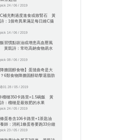
pick 24 / 06 / 2019
C補充劑過度進食或致腎石 黃
詩：1個奇異果滿足每日維C攝
pick 14 / 06 / 2019
飯習慣點豉油或增患高血壓風
 黃凱詩：常吃高鈉食物易水
pick 08 / 06 / 2019
降膽固醇食物】蛋撻曲奇是大
？6類食物降膽固醇助擊退脂肪
01 28 / 05 / 2019
件榴槤350卡路里=1.5碗飯 黃
詩：榴槤是最致肥的水果
pick 24 / 05 / 2019
條蛋卷含106卡路里+1茶匙油
養師：消耗1條蛋卷要跑33分鐘
pick 23 / 05 / 2019