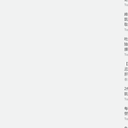
To
維
凱
取
To
吃
險
腫
To
【
忌
肝
香港
2
凱
To
每
營
To