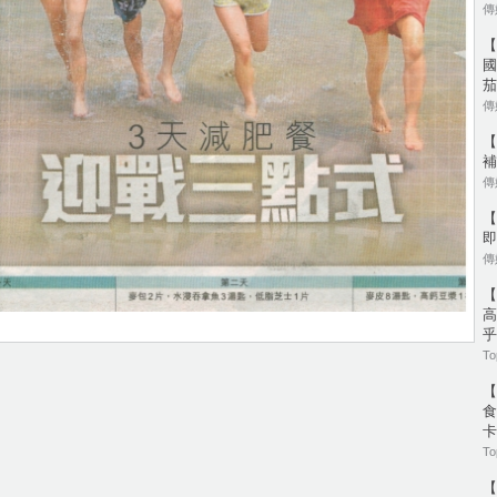
傳媒
【
國
茄
傳媒
【
補
傳媒
【
即
傳媒
【
高
乎
To
【
食
卡
To
【